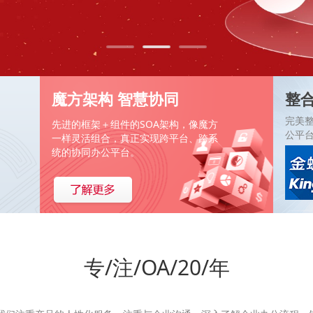
魔方架构 智慧协同
整
完美
先进的框架＋组件的SOA架构，像魔方
公平
一样灵活组合，真正实现跨平台、跨系
统的协同办公平台。
专/注/OA/20/年